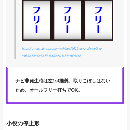
https://p-town.dmm.com/machines/4618#anc-title-ceiling-
%E3%83%A4%E3%83%A1%E6%99%82
ナビ非発生時は左1st推奨。取りこぼしはない
ため、オールフリー打ちでOK。
小役の停止形