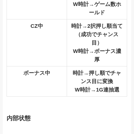
W時計→ゲーム数ホ
ールド
CZ中
時計→2択押し順当て
（成功でチャンス
目）
W時計→ボーナス濃
厚
ボーナス中
時計→押し順でチャ
ンス目に変換
W時計→1G連抽選
内部状態