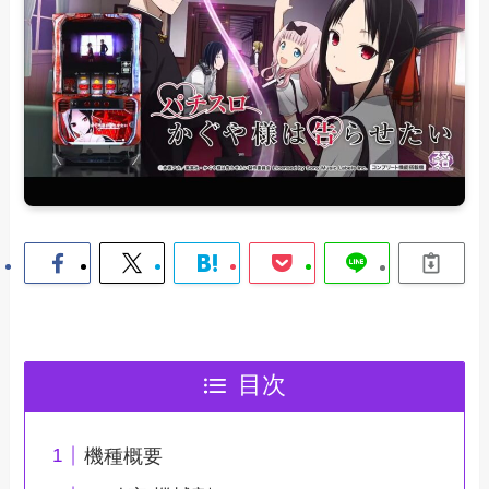
目次
機種概要