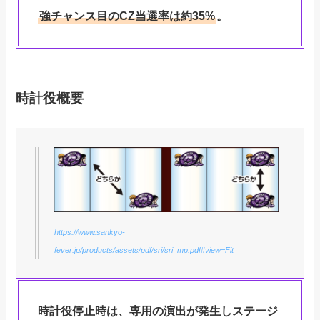
強チャンス目のCZ当選率は約35%
。
時計役概要
https://www.sankyo-
fever.jp/products/assets/pdf/sri/sri_mp.pdf#view=Fit
時計役停止時は、専用の演出が発生しステージ