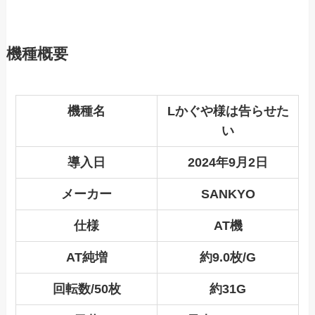
機種概要
機種名
Lかぐや様は告らせた
い
導入日
2024年9月2日
メーカー
SANKYO
仕様
AT機
AT純増
約9.0枚/G
回転数/50枚
約31G