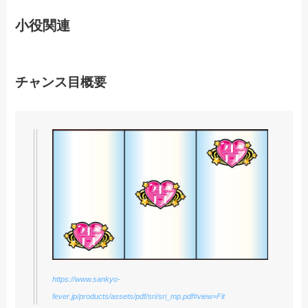
小役関連
チャンス目概要
https://www.sankyo-
fever.jp/products/assets/pdf/sri/sri_mp.pdf#view=Fit