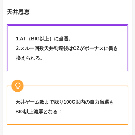
天井恩恵
1.AT（BIG以上）に当選。
2.スルー回数天井到達後はCZがボーナスに書き
換えられる。
天井ゲーム数まで残り100G以内の自力当選も
BIG以上濃厚となる！