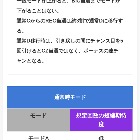
一度モードが上がると、BIG当選までモードが
下がることはない。
通常CからのREG当選は約3割で通常Dに移行す
る。
通常D移行時は、引き戻しの間にチャンス目を5
回引けるとCZ当選ではなく、ボーナスの連チ
ャンとなる。
通常時モード
モード
規定回数の短縮期待
度
モードA
低