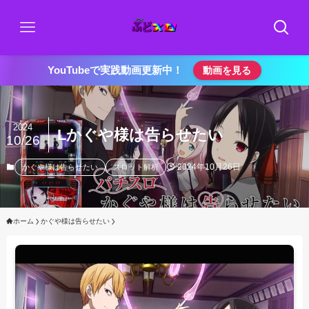
YouTubeで実践動画更新中！
動画を見る
2024
Lかぐや様は告らせたい
10/26
2024年10月26日
かぐや様は告らせたい
スロット解析
ホーム
かぐや様は告らせたい