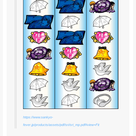
https://www.sankyo-
fever.jp/products/assets/pdf/sri/sri_mp.pdf#view=Fit