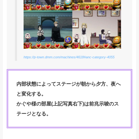
https://p-town.dmm.com/machines/4618#anc-category-4055
内部状態によってステージが朝から夕方、夜へ
と変化する。
かぐや様の部屋(上記写真右下)は前兆示唆のス
テージとなる。