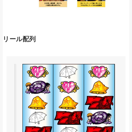
リール配列