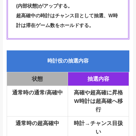
(内部状態)がアップする。
超高確中の時計はチャンス目として抽選、W時
計は滞在ゲーム数をホールドする。
時計役の抽選内容
状態
抽選内容
通常時の通常/高確中
高確や超高確に昇格
W時計は超高確へ移
行
通常時の超高確中
時計→チャンス目扱
い