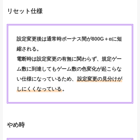
リセット仕様
設定変更後は通常時ボーナス間が800G＋αに短
縮される。
電断時は設定変更の有無に関わらず、規定ゲー
ム数に到達してもゲーム数の色変化が起こらな
い仕様になっているため、
設定変更の見分けが
しにくくなっている
。
やめ時